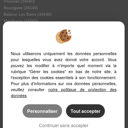
Poussan (34560)
Bouzigues (34140)
Balaruc Les Bains (34540)
Montbazin (34560)
Gigean (34770)
Vic La Gardiole (34110)
Pinet (34850)
Llo (66800)
Nous utiliserons uniquement les données personnelles
La Peyrade (34110)
pour lesquelles vous avez donné votre accord. Vous
Meze (34140)
pouvez les modifier à n'importe quel moment via la
Montagnac (34530)
rubrique "Gérer les cookies" en bas de notre site, à
Montpellier (34070)
l'exception des cookies essentiels à son fonctionnement.
Balaruc Le Vieux (34540)
Pour plus d'informations sur vos données personnelles,
Marseillan (34340)
veuillez consulter
notre politique de protection des
Villeveyrac (34560)
données
.
Personnaliser
Tout accepter
Continuer sans accepter