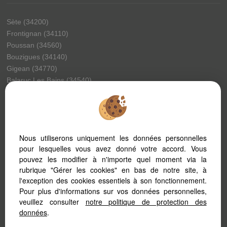
Sète (34200)
Frontignan (34110)
Poussan (34560)
Bouzigues (34140)
Gigean (34770)
Balaruc Les Bains (34540)
Montbazin (34560)
Pinet (34850)
Vic La Gardiole (34110)
Balaruc Le Vieux (34540)
Nous utiliserons uniquement les données personnelles
Marseillan (34340)
pour lesquelles vous avez donné votre accord. Vous
Villeveyrac (34560)
pouvez les modifier à n'importe quel moment via la
Llo (66800)
rubrique "Gérer les cookies" en bas de notre site, à
La Peyrade (34110)
l'exception des cookies essentiels à son fonctionnement.
Meze (34140)
Pour plus d'informations sur vos données personnelles,
Montagnac (34530)
veuillez consulter
notre politique de protection des
Montpellier (34070)
données
.