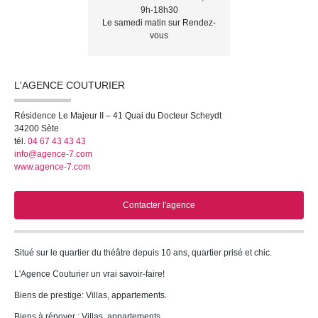
9h-18h30
Le samedi matin sur Rendez-
vous
L'AGENCE COUTURIER
Résidence Le Majeur II – 41 Quai du Docteur Scheydt
34200
Sète
tél.
04 67 43 43 43
info@agence-7.com
www.agence-7.com
Contacter l'agence
Situé sur le quartier du théâtre depuis 10 ans, quartier prisé et chic.
L'Agence Couturier un vrai savoir-faire!
Biens de prestige: Villas, appartements.
Biens à rénover : Villas, appartements.