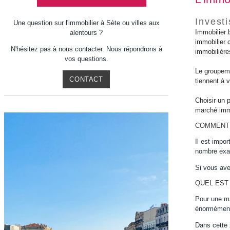
Investi
Une question sur l'immobilier à Sète ou villes aux
Immobilier
alentours ?
immobilier 
N'hésitez pas à nous contacter. Nous répondrons à
immobiliè
vos questions.
Le groupeme
CONTACT
tiennent à 
Choisir un p
marché immo
COMMENT 
Il est impor
nombre exac
Si vous ave
QUEL EST 
Pour une mai
énormément 
Dans cette 