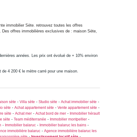
te immobilier Sète. retrouvez toutes les offres
es offres immobilières exclusives de : maison Sète,
dernières années. Les prix ont évolué de + 10% environ
t de 4 200 € le mètre carré pour une maison.
-
-
-
-
ison sète
Villa sète
Studio sète
Achat immobilier sète
-
-
-
io sète
Achat appartement sète
Vente appartement sète
-
-
-
re sète
Achat mer
Achat bord de mer
Immobilier hérault
-
-
-
e sète
Team méditerranée
Immobilier montpellier
-
-
-
n
Immobilier balaruc
Immobilier balaruc les bains
-
nce immobilière balaruc
Agence immobilière balaruc les
-
-
saisonnière sète
Investissement locatif sète