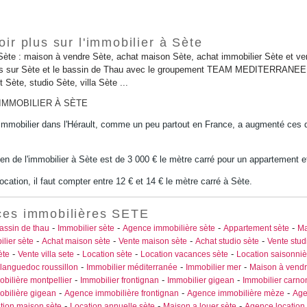
ir plus sur l'immobilier à Sète
Sète : maison à vendre Sète, achat maison Sète, achat immobilier Sète et ven
es sur Sète et le bassin de Thau avec le groupement TEAM MEDITERRANEE. D
 Sète, studio Sète, villa Sète ...
'IMMOBILIER À SÈTE
l'immobilier dans l'Hérault, comme un peu partout en France, a augmenté ces 
en de l'immobilier à Sète est de 3 000 € le mètre carré pour un appartement e
ocation, il faut compter entre 12 € et 14 € le mètre carré à Sète.
es immobilières SETE
-
-
-
-
assin de thau
Immobilier sète
Agence immobilière sète
Appartement sète
Ma
-
-
-
-
lier sète
Achat maison sète
Vente maison sète
Achat studio sète
Vente stud
-
-
-
-
ète
Vente villa sete
Location sète
Location vacances sète
Location saisonniè
-
-
-
 languedoc roussillon
Immobilier méditerranée
Immobilier mer
Maison à vendr
-
-
-
bilière montpellier
Immobilier frontignan
Immobilier gigean
Immobilier carno
-
-
-
bilière gigean
Agence immobilière frontignan
Agence immobilière mèze
Age
-
-
-
tion maison sète
Location annuelle sète
Maison a louer sète
Agence location 