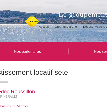
Le groupement
Accueil
Créer une alerte
Déposer votre re
Nos partenaires
Nos ser
tissement locatif sete
doc Roussillon
ER HÉRAULT
bilier à Sète