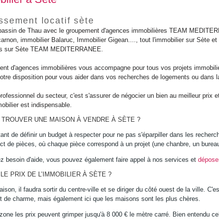
ssement locatif sète
 bassin de Thau avec le groupement d'agences immobilières TEAM MEDITERR
carnon, immobilier Balaruc, Immobilier Gigean...., tout l'immobilier sur Sète 
res sur Sète TEAM MEDITERRANEE.
nt d'agences immobilières vous accompagne pour tous vos projets immobilie
votre disposition pour vous aider dans vos recherches de logements ou dans la 
rofessionnel du secteur, c'est s'assurer de négocier un bien au meilleur prix et
bilier est indispensable.
TROUVER UNE MAISON À VENDRE À SÈTE ?
tant de définir un budget à respecter pour ne pas s'éparpiller dans les recherc
t de pièces, où chaque pièce correspond à un projet (une chanbre, un bureau,
z besoin d'aide, vous pouvez également faire appel à nos services et
déposer
LE PRIX DE L’IMMOBILIER À SÈTE ?
son, il faudra sortir du centre-ville et se diriger du côté ouest de la ville. C
de charme, mais également ici que les maisons sont les plus chères.
zone les prix peuvent grimper jusqu'à 8 000 € le mètre carré. Bien entendu c