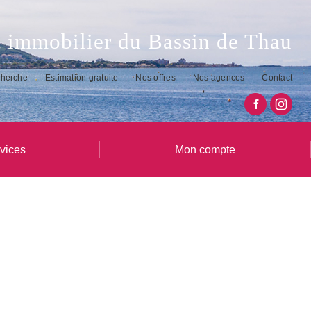
 immobilier du Bassin de Thau
cherche
Estimation gratuite
Nos offres
Nos agences
Contact
vices
Mon compte