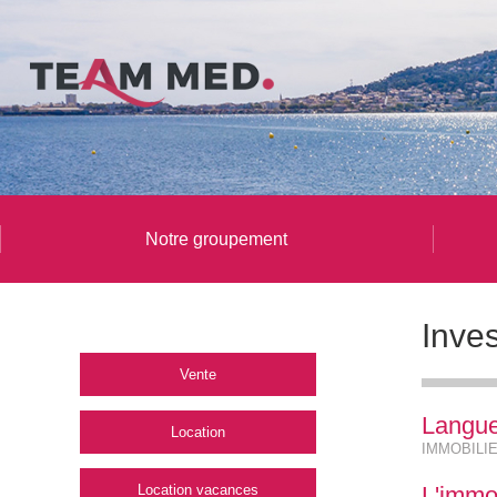
Notre groupement
Inves
Vente
Langue
Location
IMMOBILI
Location vacances
L'immo