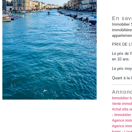
En savo
Immobilier 
immobilièr
appartement
PRIX DE L
Le prix de 
en 10 ans.
Le prix moy
Quant à la l
Annonc
Immobilier b
Vente immobi
Achat villa s
-
Immobilier
Agence immo
Agence immo
-
bains
Loca