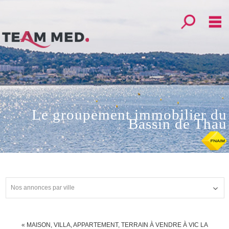
Affiner la r
M
Notre groupement
Nos partenaires
Nos services
Le groupement immobilier du
Bassin de Thau
Mon compte
Mes sélections
0
Accueil
Nos annonces par ville
Créer une alerte
Déposer votre recherche
« MAISON, VILLA, APPARTEMENT, TERRAIN À VENDRE À VIC LA