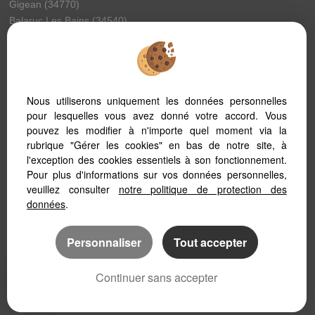
Gigean (34770)
Balaruc Les Bains (34540)
Montbazin (34560)
Pinet (34850)
Vic La Gardiole (34110)
Marseillan (34340)
Nous utiliserons uniquement les données personnelles
Villeveyrac (34560)
pour lesquelles vous avez donné votre accord. Vous
Llo (66800)
pouvez les modifier à n'importe quel moment via la
La Peyrade (34110)
rubrique "Gérer les cookies" en bas de notre site, à
Meze (34140)
l'exception des cookies essentiels à son fonctionnement.
Montagnac (34530)
Pour plus d'informations sur vos données personnelles,
Montpellier (34070)
veuillez consulter
notre politique de protection des
Balaruc Le Vieux (34540)
données
.
Personnaliser
Tout accepter
Continuer sans accepter