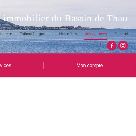
 immobilier du Bassin de Thau
cherche
Estimation gratuite
Nos offres
Nos agences
Contact
vices
Mon compte