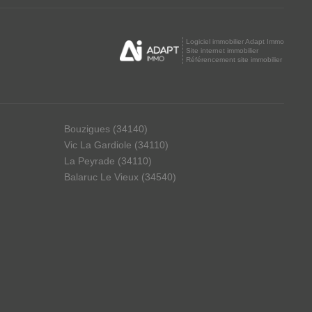
Logiciel immobilier Adapt Immo
Site internet immobilier
Référencement site immobilier
Bouzigues (34140)
Vic La Gardiole (34110)
La Peyrade (34110)
Balaruc Le Vieux (34540)