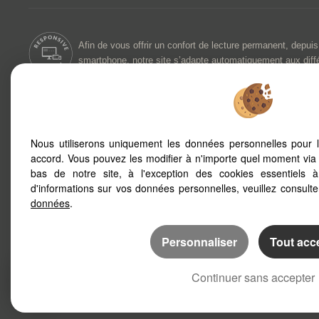
Afin de vous offrir un confort de lecture permanent, depuis
smartphone, notre site s’adapte automatiquement aux diff
Sète (34200)
Frontignan (3
Nous utiliserons uniquement les données personnelles pour 
Balaruc Les Bains (34540)
Montbazin (34
accord. Vous pouvez les modifier à n'importe quel moment via 
Pinet (34850)
Villeveyrac (3
bas de notre site, à l'exception des cookies essentiels 
Meze (34140)
Montagnac (3
d'informations sur vos données personnelles, veuillez consult
Marseillan (34340)
données
.
Personnaliser
Tout acc
Continuer sans accepter