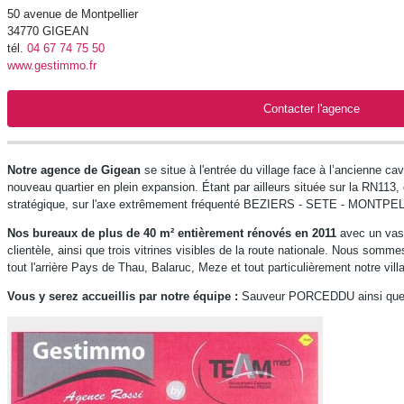
50 avenue de Montpellier
34770
GIGEAN
tél.
04 67 74 75 50
www.gestimmo.fr
Contacter l'agence
Notre agence de Gigean
se situe à l'entrée du village face à l’ancienne c
nouveau quartier en plein expansion. Étant par ailleurs située sur la RN113,
stratégique, sur l'axe extrêmement fréquenté BEZIERS - SETE - MONTPE
Nos bureaux de plus de 40 m² entièrement rénovés en 2011
avec un vast
clientèle, ainsi que trois vitrines visibles de la route nationale. Nous somme
tout l'arrière Pays de Thau, Balaruc, Meze et tout particulièrement notre vil
Vous y serez accueillis par notre équipe :
Sauveur PORCEDDU ainsi que 