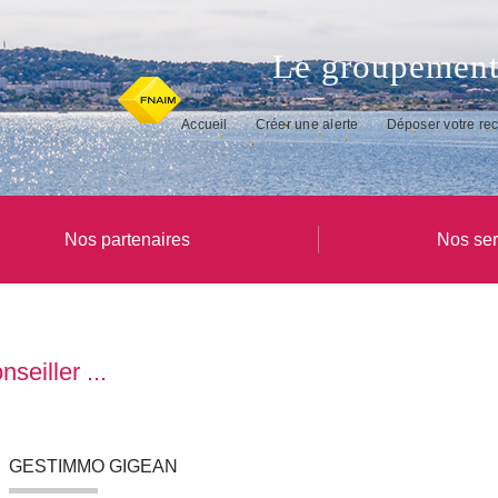
Le groupement
Accueil
Créer une alerte
Déposer votre re
Nos partenaires
Nos ser
eiller ...
GESTIMMO GIGEAN