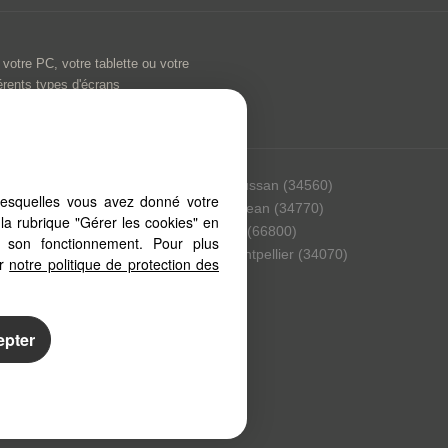
 votre PC, votre tablette ou votre
érents types d'écrans
4110)
Poussan (34560)
lesquelles vous avez donné votre
560)
Gigean (34770)
la rubrique "Gérer les cookies" en
4560)
Llo (66800)
à son fonctionnement. Pour plus
4530)
Montpellier (34070)
er
notre politique de protection des
epter