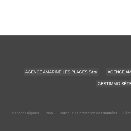
AGENCE AMARINE LES PLAGES Sète
AGENCE AM
GESTIMMO SÈT
Mentions légales
Plan
Politique de protection des données
Gére