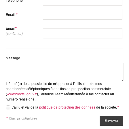
Téléphone
*
Email
*
Email
*
(confirmer)
Message
Informé(e) de la possibilité de m'opposer à l'utilisation de mes
coordonnées téléphoniques à des fins de prospection commerciale
(
www.bloctel.gouv.fr
), j'autorise Team Méditerranée à me contacter au
numéro renseigné.
J'ai lu et valide la
politique de protection des données
de la société.
*
*
Champs obligatoires