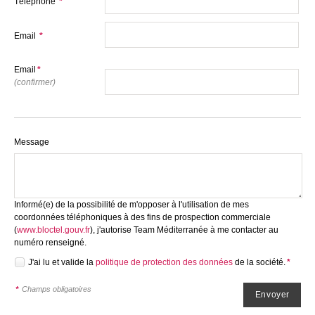
Téléphone
*
Email
*
Email
*
(confirmer)
Message
Informé(e) de la possibilité de m'opposer à l'utilisation de mes
coordonnées téléphoniques à des fins de prospection commerciale
(
www.bloctel.gouv.fr
), j'autorise Team Méditerranée à me contacter au
numéro renseigné.
J'ai lu et valide la
politique de protection des données
de la société.
*
*
Champs obligatoires