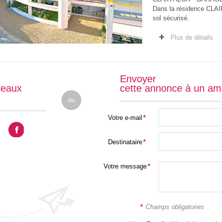
Dans la résidence CLAI
sol sécurisé.
Ses dimensions :
Longueur 530, Largeur 2
Plus de détails
Envoyer
seaux
cette annonce à un am
ou
Votre e-mail
*
Destinataire
*
Votre message
*
*
Champs obligatoires