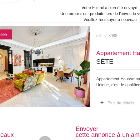
Votre E-mail a bien été envoyé.
Une erreur s'est produite lors de l'envoi de v
Veuillez réessayer à nouveau
ref. n° 3988
Appartement H
SÈTE
Appartement Haussmann
Unique, c'est le qualifi
Une opportunité rare qu
avec ascenseur entière
Plus de détails
Envoyer
seaux
cette annonce à un am