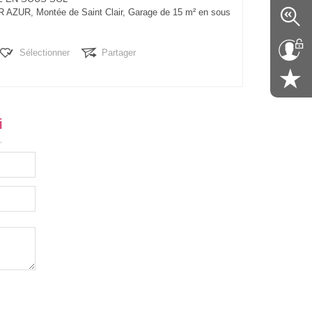
R AZUR, Montée de Saint Clair, Garage de 15 m² en sous
89, hauteur 201, Largeur porte 237, hauteur porte 177
Sélectionner
Partager
i