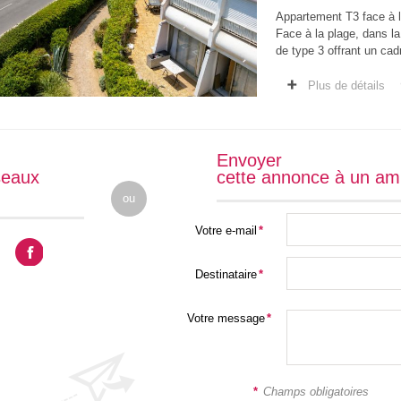
Appartement T3 face à l
Face à la plage, dans l
de type 3 offrant un cadr
Situé en rez-de-chaussé
Plus de détails
Envoyer
seaux
cette annonce à un am
ou
Votre e-mail
*
Destinataire
*
Votre message
*
*
Champs obligatoires