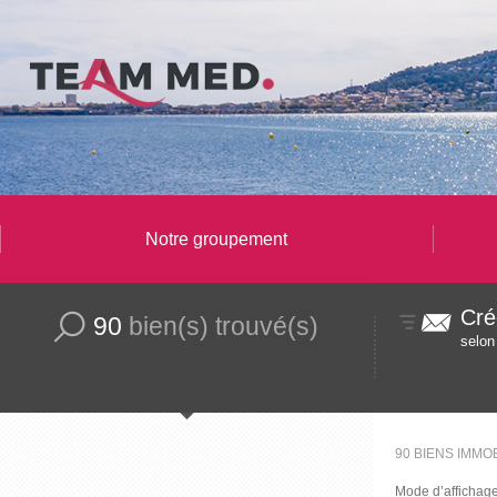
Notre groupement
Cré
90
bien(s) trouvé(s)
selon
90
BIENS IMMO
Mode d’affichage