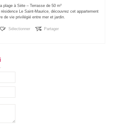
a plage à Sète – Terrasse de 50 m²
a résidence Le Saint-Maurice, découvrez cet appartement
e de vie privilégié entre mer et jardin.
e avec ascenseur, il développe 73...
Sélectionner
Partager
i