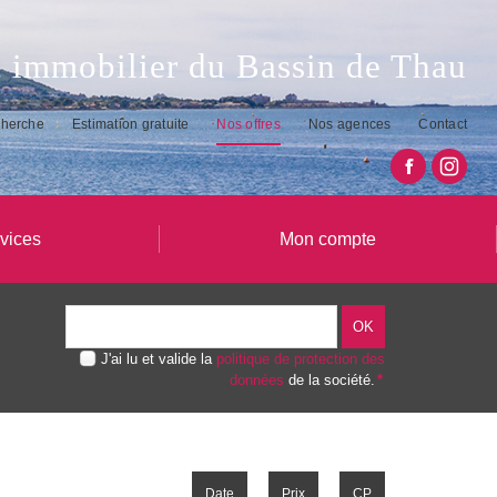
 immobilier du Bassin de Thau
cherche
Estimation gratuite
Nos offres
Nos agences
Contact
vices
Mon compte
J'ai lu et valide la
politique de protection des
données
de la société.
*
Date
Prix
CP