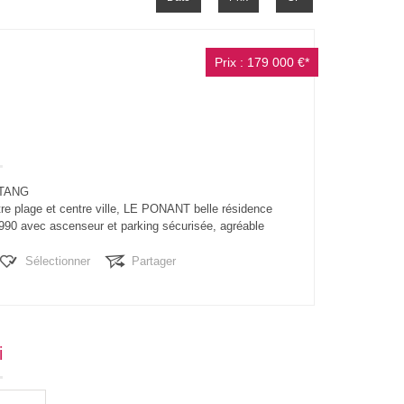
Prix : 179 000 €*
ETANG
tre plage et centre ville, LE PONANT belle résidence
990 avec ascenseur et parking sécurisée, agréable
e 46 m² exposition traversante...
Sélectionner
Partager
i