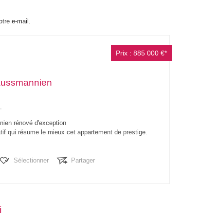
otre e-mail.
Prix : 885 000 €*
aussmannien
ien rénové d'exception
catif qui résume le mieux cet appartement de prestige.
i s'offre à vous ! Au coeur d'un bâtiment haussmannien
ment rénové, découvrez...
Sélectionner
Partager
i