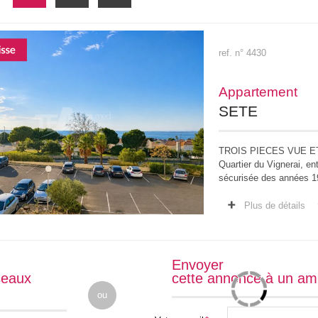
ref. n° 4430
Appartement
SETE
TROIS PIECES VUE 
Quartier du Vignerai, en
sécurisée des années 1
appartement de type 3 d
Plus de détails
Envoyer
seaux
cette annonce à un am
ou