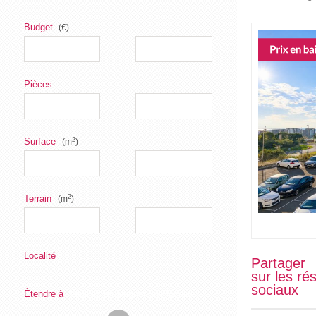
Budget
(€)
Pièces
2
Surface
(m
)
2
Terrain
(m
)
Localité
Partager
sur les ré
sociaux
Étendre à
Veuillez renseigner une localité