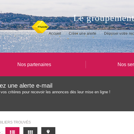
Le groupement
Accueil
Créer une alerte
Déposer votre re
Nos partenaires
Nos ser
ez une alerte e-mail
 vos critères pour recevoir les annonces dès leur mise en ligne !
BILIERS TROUVÉS
 :