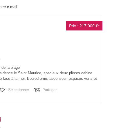
otre e-mail.
Prix : 217 000 €*
 de la plage
ésidence le Saint Maurice, spacieux deux pièces cabine
ué face à la mer. Boulodrome, ascenseur, espaces verts et
 Exposition SUD OUEST....
Sélectionner
Partager
i