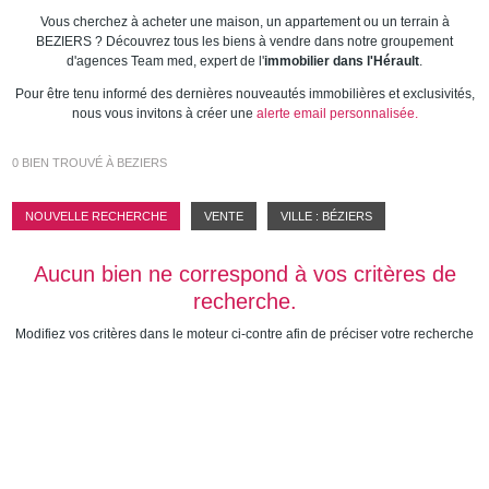
Estimation gratuite
Vous cherchez à acheter une maison, un appartement ou un terrain à
BEZIERS ? Découvrez tous les biens à vendre dans notre groupement
Nos offres
d'agences Team med, expert de l'
immobilier dans l'Hérault
.
Nos agences
Pour être tenu informé des dernières nouveautés immobilières et exclusivités,
nous vous invitons à créer une
alerte email personnalisée.
Contact
0
BIEN TROUVÉ À BEZIERS
NOUVELLE RECHERCHE
VENTE
VILLE : BÉZIERS
Aucun bien ne correspond à vos critères de
recherche.
Modifiez vos critères dans le moteur ci-contre afin de préciser votre recherche