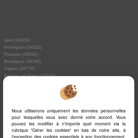
Sète (34200)
Frontignan (34110)
Poussan (34560)
Bouzigues (34140)
Gigean (34770)
Balaruc Les Bains (34540)
Montbazin (34560)
Vic La Gardiole (34110)
Pinet (34850)
Meze (34140)
Nous utiliserons uniquement les données personnelles
Montagnac (34530)
pour lesquelles vous avez donné votre accord. Vous
Montpellier (34070)
pouvez les modifier à n'importe quel moment via la
Balaruc Le Vieux (34540)
rubrique "Gérer les cookies" en bas de notre site, à
Marseillan (34340)
l'exception des cookies essentiels à son fonctionnement.